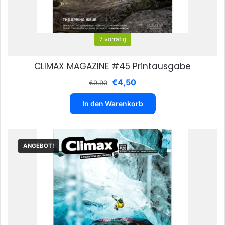
7 vorrätig
CLIMAX MAGAZINE #45 Printausgabe
Ursprünglicher
Aktueller
€
4,50
€
9,90
Preis
Preis
war:
ist:
In den Warenkorb
€9,90
€4,50.
ANGEBOT!