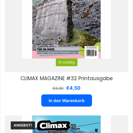
6 vorrätig
CLIMAX MAGAZINE #32 Printausgabe
Ursprünglicher
Aktueller
€
4,50
€
9,90
Preis
Preis
war:
ist:
In den Warenkorb
€9,90
€4,50.
ANGEBOT!