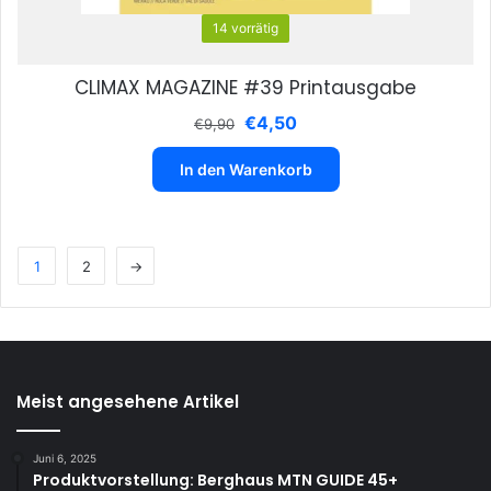
14 vorrätig
CLIMAX MAGAZINE #39 Printausgabe
Ursprünglicher
Aktueller
€
4,50
€
9,90
Preis
Preis
war:
ist:
In den Warenkorb
€9,90
€4,50.
1
2
→
Meist angesehene Artikel
Juni 6, 2025
Produktvorstellung: Berghaus MTN GUIDE 45+