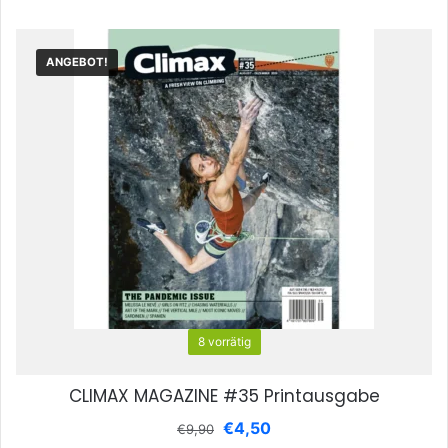
ANGEBOT!
8 vorrätig
CLIMAX MAGAZINE #35 Printausgabe
Ursprünglicher
Aktueller
€
4,50
€
9,90
Preis
Preis