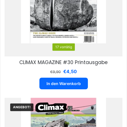
17 vorrätig
CLIMAX MAGAZINE #30 Printausgabe
Ursprünglicher
Aktueller
€
4,50
€
9,90
Preis
Preis
war:
ist:
In den Warenkorb
€9,90
€4,50.
ANGEBOT!