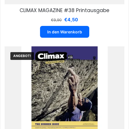
CLIMAX MAGAZINE #38 Printausgabe
Ursprünglicher
Aktueller
€
4,50
€
9,90
Preis
Preis
war:
ist:
In den Warenkorb
€9,90
€4,50.
ANGEBOT!