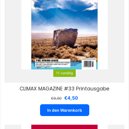
11 vorrätig
CLIMAX MAGAZINE #33 Printausgabe
Ursprünglicher
Aktueller
€
4,50
€
9,90
Preis
Preis
war:
ist:
In den Warenkorb
€9,90
€4,50.