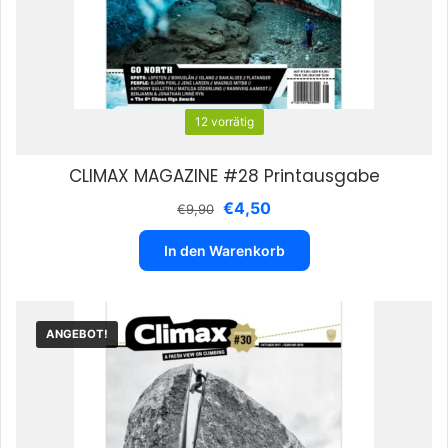
12 vorrätig
CLIMAX MAGAZINE #28 Printausgabe
Ursprünglicher
Aktueller
€
4,50
€
9,90
Preis
Preis
war:
ist:
In den Warenkorb
€9,90
€4,50.
ANGEBOT!