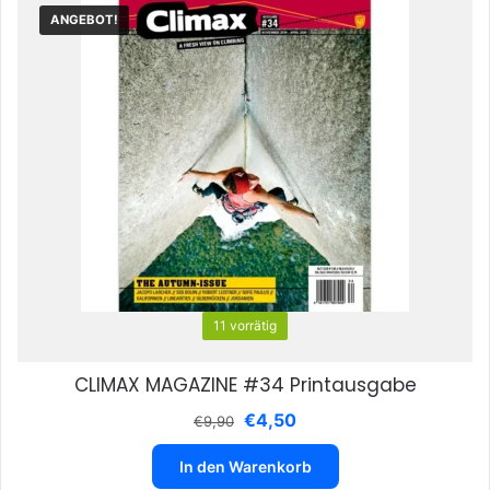
ANGEBOT!
11 vorrätig
CLIMAX MAGAZINE #34 Printausgabe
Ursprünglicher
Aktueller
€
4,50
€
9,90
Preis
Preis
war:
ist:
In den Warenkorb
€9,90
€4,50.