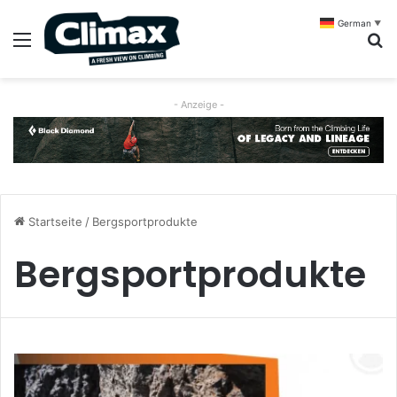
German
▼
Menü
S
- Anzeige -
Startseite
/
Bergsportprodukte
Bergsportprodukte