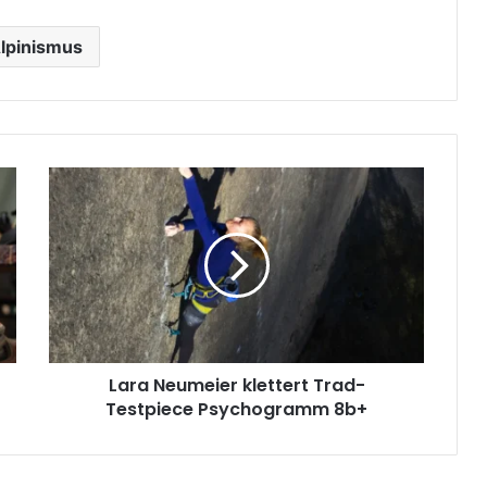
lpinismus
Lara
Neumeier
klettert
Trad-
Testpiece
Psychogramm
8b+
Lara Neumeier klettert Trad-
Testpiece Psychogramm 8b+