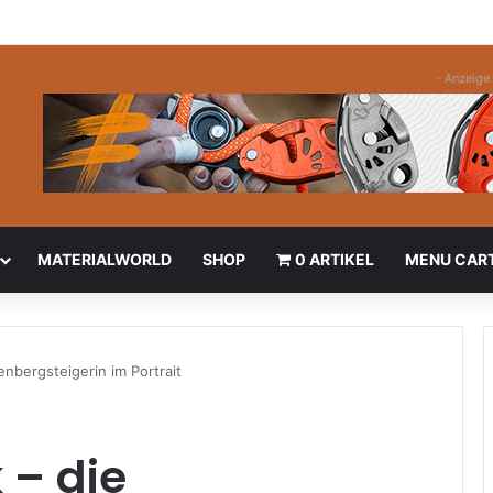
- Anzeige 
MATERIALWORLD
SHOP
0 ARTIKEL
MENU CAR
enbergsteigerin im Portrait
 – die