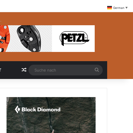
German
▼
-
Zufällige Artikel
Suche
T
nach