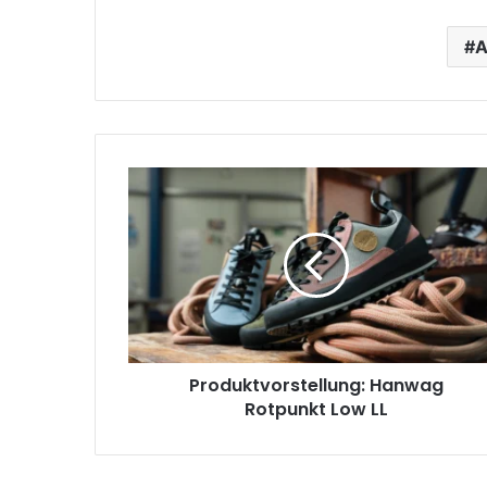
A
Produktvorstellung:
Hanwag
Rotpunkt
Low
LL
Produktvorstellung: Hanwag
Rotpunkt Low LL