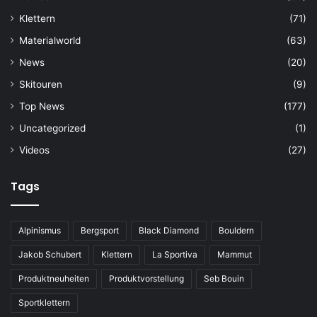
Klettern
(71)
Materialworld
(63)
News
(20)
Skitouren
(9)
Top News
(177)
Uncategorized
(1)
Videos
(27)
Tags
Alpinismus
Bergsport
Black Diamond
Bouldern
Jakob Schubert
Klettern
La Sportiva
Mammut
Produktneuheiten
Produktvorstellung
Seb Bouin
Sportklettern