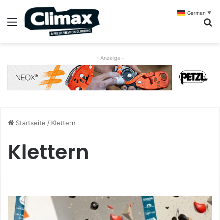
German
▼
Menü
S
- Anzeige -
Startseite
/
Klettern
Klettern