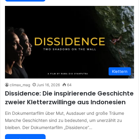
Klettern
climax_mag
Juni 16, 2026
64
Dissidence: Die inspirierende Geschichte
zweier Kletterzwillinge aus Indonesien
Ein Dokumentarfilm über Mut, Ausdauer und große Träume
Manche Geschichten sind zu bedeutend, um unerzählt zu
bleiben. Der Dokumentarfilm „Dissidence“…