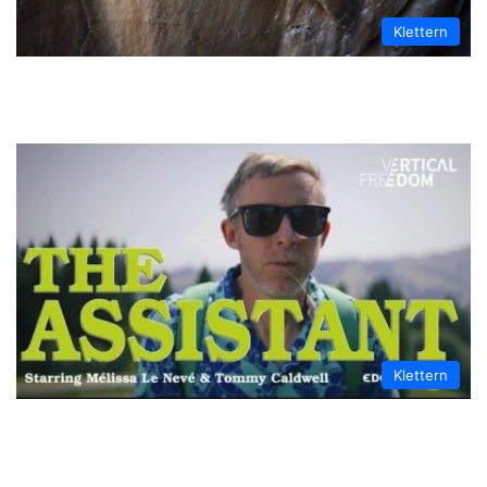
Klettern
Jacopo Larcher über Bon Voyage
(9a/5.14d)
Klettern
THE ASSISTANT | A Climbing Short Film by
Edelrid