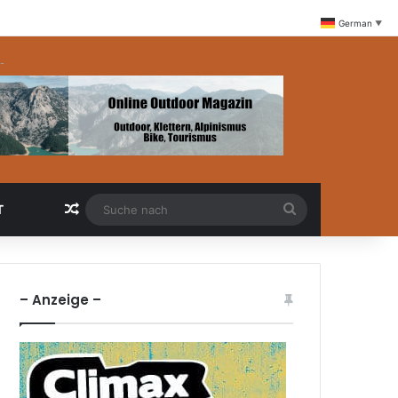
German
▼
-
Zufällige Artikel
Suche
T
nach
– Anzeige –