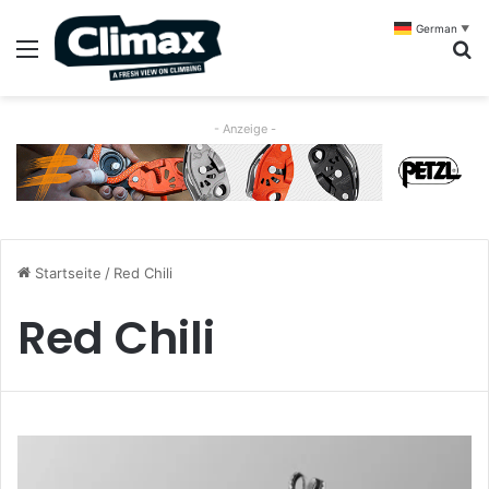
German
▼
Menü
S
- Anzeige -
Startseite
/
Red Chili
Red Chili