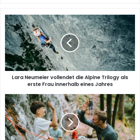
Lara
Neumeier
vollendet
die
Alpine
Trilogy
als
erste
Frau
Lara Neumeier vollendet die Alpine Trilogy als
innerhalb
eines
erste Frau innerhalb eines Jahres
Jahres
Jakob
Schubert
Klettercamp
begeistert
Nachwuchstalente