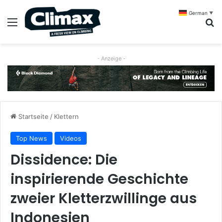
German
▼
Menü
S
- Anzeige -
Startseite
/
Klettern
Top News
Videos
Dissidence: Die
inspirierende Geschichte
zweier Kletterzwillinge aus
Indonesien