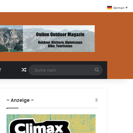
German
▼
-
Zufällige Artikel
Suche
T
nach
– Anzeige –