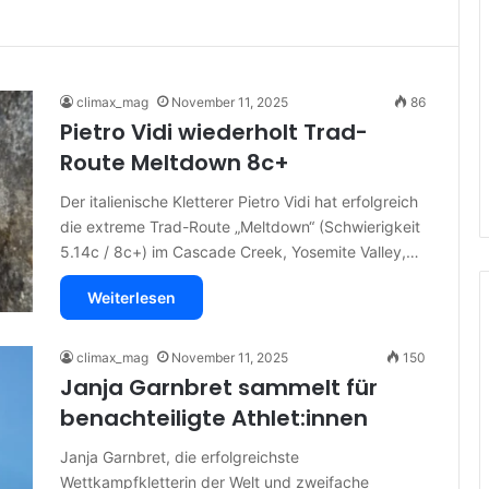
climax_mag
November 11, 2025
86
Pietro Vidi wiederholt Trad-
Route Meltdown 8c+
Der italienische Kletterer Pietro Vidi hat erfolgreich
die extreme Trad-Route „Meltdown“ (Schwierigkeit
5.14c / 8c+) im Cascade Creek, Yosemite Valley,…
Weiterlesen
climax_mag
November 11, 2025
150
Janja Garnbret sammelt für
benachteiligte Athlet:innen
Janja Garnbret, die erfolgreichste
Wettkampfkletterin der Welt und zweifache