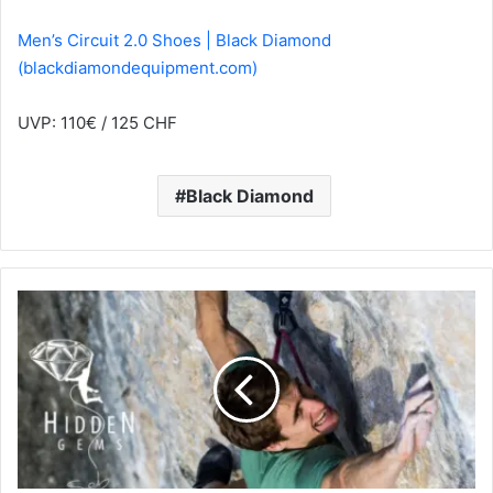
Men’s Circuit 2.0 Shoes | Black Diamond
(blackdiamondequipment.com)
UVP: 110€ / 125 CHF
Black Diamond
SEB
BOUIN
–
HIDDEN
GEMS
EP.9
|
VIDEO