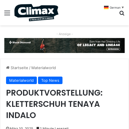
German
▼
Menü
S
- Anzeige -
Startseite
/
Materialworld
Materialworld
Top News
PRODUKTVORSTELLUNG:
KLETTERSCHUH TENAYA
INDALO
März 10, 2025
1 Minute Lesezeit