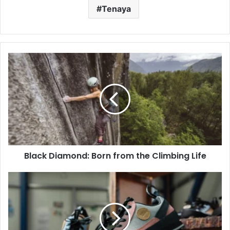
Tenaya
Black
Diamond:
Born
from
the
Climbing
Life
Black Diamond: Born from the Climbing Life
Produktvorstellung:
Hanwag
Rotpunkt
Low
LL