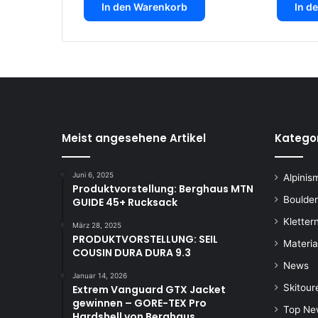
In den Warenkorb
In d
Meist angesehene Artikel
Katego
Juni 6, 2025
Alpinis
Produktvorstellung: Berghaus MTN
Boulde
GUIDE 45+ Rucksack
Kletter
März 28, 2025
PRODUKTVORSTELLUNG: SEIL
Materia
COUSIN DURA DURA 9.3
News
Januar 14, 2026
Skitour
Extrem Vanguard GTX Jacket
gewinnen – GORE-TEX Pro
Top Ne
Hardshell von Berghaus