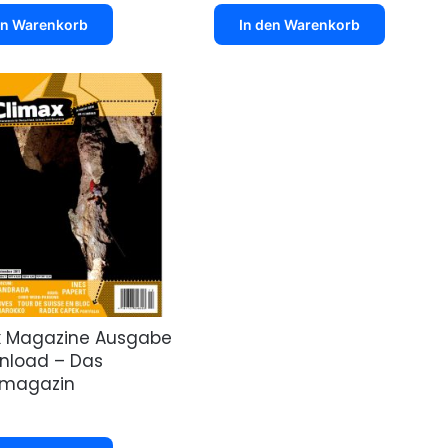
en Warenkorb
In den Warenkorb
x Magazine Ausgabe
nload – Das
rmagazin