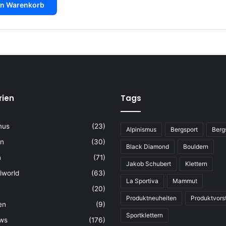
en Warenkorb
rien
Tags
mus
(23)
Alpinismus
Bergsport
Berg
rn
(30)
Black Diamond
Bouldern
n
(71)
Jakob Schubert
Klettern
lworld
(63)
La Sportiva
Mammut
(20)
Produktneuheiten
Produktvors
en
(9)
Sportklettern
ws
(176)