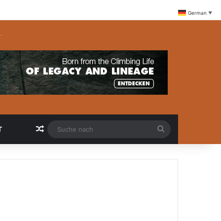
German
▼
-
Zufällige Artikel
Suche
T
nach