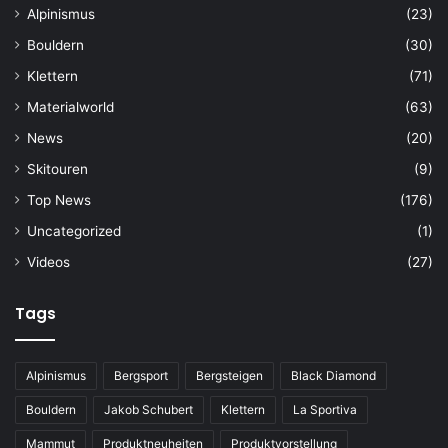
Alpinismus
(23)
Bouldern
(30)
Klettern
(71)
Materialworld
(63)
News
(20)
Skitouren
(9)
Top News
(176)
Uncategorized
(1)
Videos
(27)
Tags
Alpinismus
Bergsport
Bergsteigen
Black Diamond
Bouldern
Jakob Schubert
Klettern
La Sportiva
Mammut
Produktneuheiten
Produktvorstellung