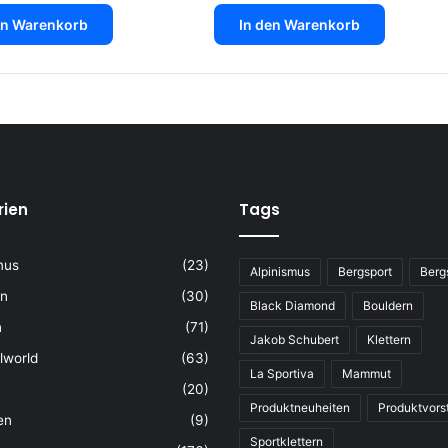
en Warenkorb
In den Warenkorb
rien
Tags
mus
(23)
Alpinismus
Bergsport
Berg
rn
(30)
Black Diamond
Bouldern
n
(71)
Jakob Schubert
Klettern
lworld
(63)
La Sportiva
Mammut
(20)
Produktneuheiten
Produktvors
en
(9)
Sportklettern