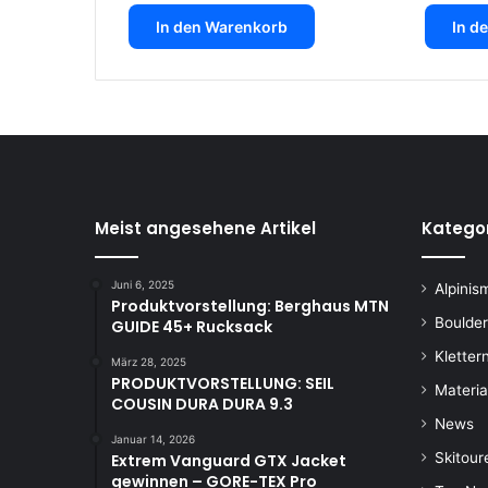
In den Warenkorb
In d
Meist angesehene Artikel
Katego
Juni 6, 2025
Alpinis
Produktvorstellung: Berghaus MTN
Boulde
GUIDE 45+ Rucksack
Kletter
März 28, 2025
PRODUKTVORSTELLUNG: SEIL
Materia
COUSIN DURA DURA 9.3
News
Januar 14, 2026
Skitour
Extrem Vanguard GTX Jacket
gewinnen – GORE-TEX Pro