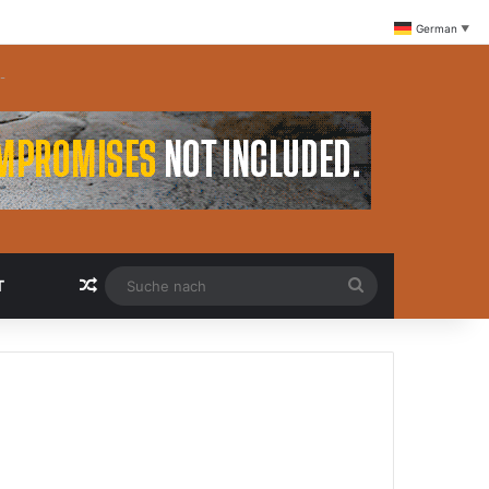
German
▼
-
Zufällige Artikel
Suche
T
nach