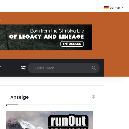
German
▼
-
Zufällige Artikel
Suche
T
nach
– Anzeige –