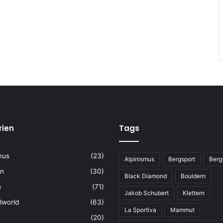
rien
Tags
mus
(23)
Alpinismus
Bergsport
Berg
rn
(30)
Black Diamond
Bouldern
n
(71)
Jakob Schubert
Klettern
lworld
(63)
La Sportiva
Mammut
(20)