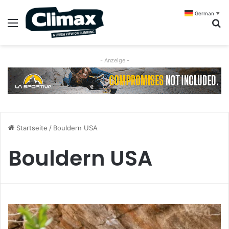
German
▼
Menü
S
- Anzeige -
Startseite
/
Bouldern USA
Bouldern USA