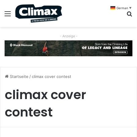
German
▼
Menü
S
- Anzeige -
Startseite
/
climax cover contest
climax cover
contest