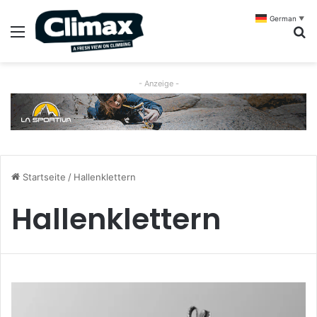
German
▼
Menü
S
- Anzeige -
Startseite
/
Hallenklettern
Hallenklettern