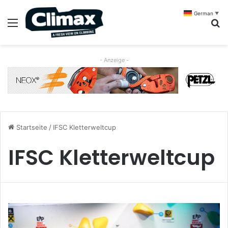
German
▼
Menü
S
- Anzeige -
Startseite
/
IFSC Kletterweltcup
IFSC Kletterweltcup