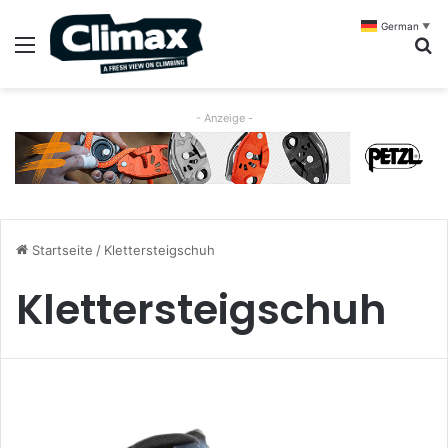
German
▼
Menü
S
- Anzeige -
Startseite
/
Klettersteigschuh
Klettersteigschuh