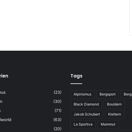
rien
Tags
mus
(23)
Alpinismus
Bergsport
Berg
rn
(30)
Black Diamond
Bouldern
n
(71)
Jakob Schubert
Klettern
lworld
(63)
La Sportiva
Mammut
(20)