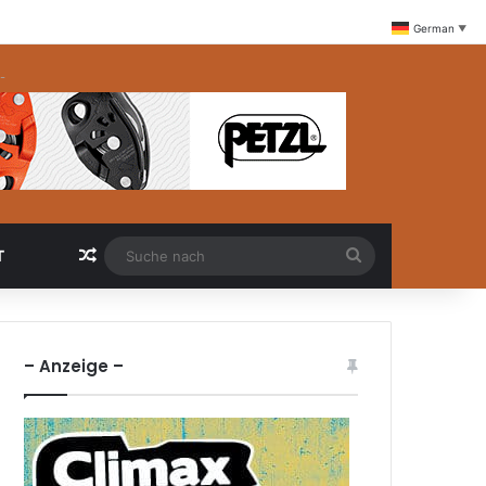
German
▼
-
Zufällige Artikel
Suche
T
nach
– Anzeige –