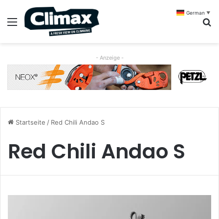
German
▼
Menü
S
- Anzeige -
Startseite
/
Red Chili Andao S
Red Chili Andao S