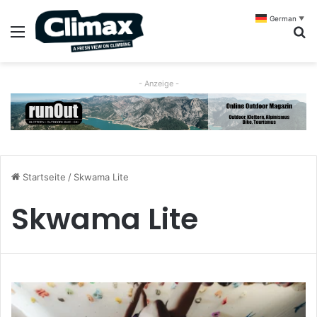
German
▼
Menü
S
- Anzeige -
Startseite
/
Skwama Lite
Skwama Lite