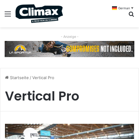
German
▼
Menü
S
- Anzeige -
Startseite
/
Vertical Pro
Vertical Pro