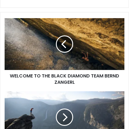
WELCOME
TO
THE
BLACK
DIAMOND
TEAM
BERND
ZANGERL
WELCOME TO THE BLACK DIAMOND TEAM BERND
ZANGERL
ServusTV
Tipp:
Bergwelten
Spezial
Sommerkino