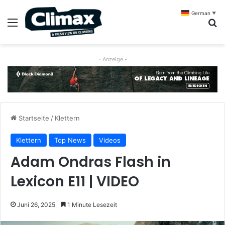
German
▼
Menü
S
- Anzeige -
Startseite
/
Klettern
Klettern
Top News
Videos
Adam Ondras Flash in
Lexicon E11 | VIDEO
Juni 26, 2025
1 Minute Lesezeit