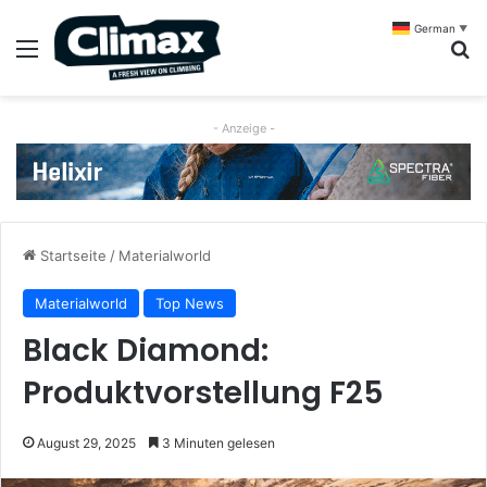
German
▼
Menü
S
- Anzeige -
Startseite
/
Materialworld
Materialworld
Top News
Black Diamond:
Produktvorstellung F25
August 29, 2025
3 Minuten gelesen