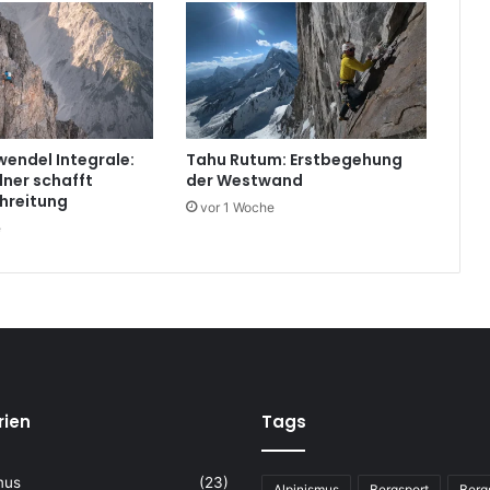
endel Integrale:
Tahu Rutum: Erstbegehung
ner schafft
der Westwand
hreitung
vor 1 Woche
e
rien
Tags
mus
(23)
Alpinismus
Bergsport
Berg