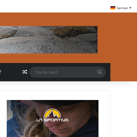
German
▼
-
Zufällige Artikel
Suche
T
nach