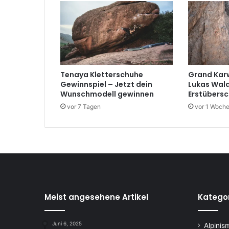
Tenaya Kletterschuhe
Grand Karw
Gewinnspiel – Jetzt dein
Lukas Wald
Wunschmodell gewinnen
Erstübersc
vor 7 Tagen
vor 1 Woch
Meist angesehene Artikel
Katego
Juni 6, 2025
Alpinis