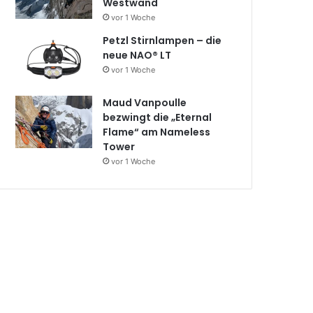
Westwand
vor 1 Woche
Petzl Stirnlampen – die
neue NAO® LT
vor 1 Woche
Maud Vanpoulle
bezwingt die „Eternal
Flame“ am Nameless
Tower
vor 1 Woche