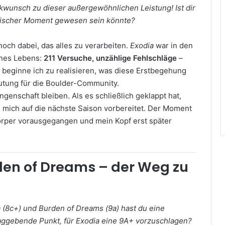
ckwunsch zu dieser außergewöhnlichen Leistung! Ist dir
orischer Moment gewesen sein könnte?
noch dabei, das alles zu verarbeiten.
Exodia
war in den
ines Lebens:
211 Versuche, unzählige Fehlschläge
–
zt beginne ich zu realisieren, was diese Erstbegehung
utung für die Boulder-Community.
enschaft bleiben. Als es schließlich geklappt hat,
 mich auf die nächste Saison vorbereitet. Der Moment
 Körper vorausgegangen und mein Kopf erst später
en of Dreams – der Weg zu
a (8c+) und Burden of Dreams (9a) hast du eine
aggebende Punkt, für Exodia eine 9A+ vorzuschlagen?