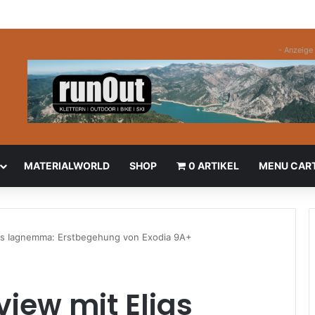
- Anzeige 
MATERIALWORLD
SHOP
0 ARTIKEL
MENU CAR
lias Iagnemma: Erstbegehung von Exodia 9A+
view mit Elias