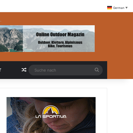
German
▼
-
Zufällige Artikel
Suche
T
nach