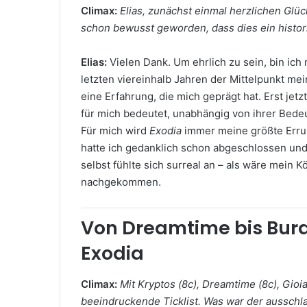
Climax:
Elias, zunächst einmal herzlichen Glü
schon bewusst geworden, dass dies ein hist
Elias:
Vielen Dank. Um ehrlich zu sein, bin ich 
letzten viereinhalb Jahren der Mittelpunkt me
eine Erfahrung, die mich geprägt hat. Erst jet
für mich bedeutet, unabhängig von ihrer Bede
Für mich wird
Exodia
immer meine größte Errung
hatte ich gedanklich schon abgeschlossen und
selbst fühlte sich surreal an – als wäre mein
nachgekommen.
Von Dreamtime bis Burd
Exodia
Climax:
Mit Kryptos (8c), Dreamtime (8c), Gioi
beeindruckende Ticklist. Was war der ausschl