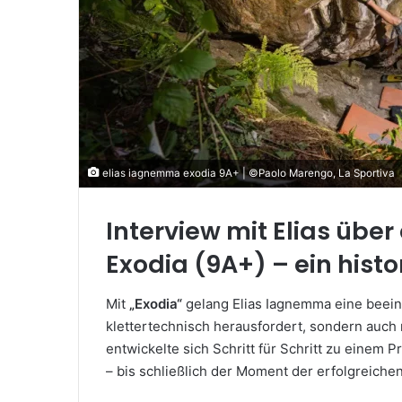
elias iagnemma exodia 9A+ | ©Paolo Marengo, La Sportiva
Interview mit Elias übe
Exodia (9A+) – ein hist
Mit
„Exodia“
gelang Elias Iagnemma eine beein
klettertechnisch herausfordert, sondern auch 
entwickelte sich Schritt für Schritt zu einem P
– bis schließlich der Moment der erfolgreich