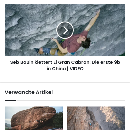
Seb
Bouin
klettert
El
Gran
Cabron:
Die
erste
9b
Seb Bouin klettert El Gran Cabron: Die erste 9b
in
China
in China | VIDEO
|
VIDEO
Verwandte Artikel