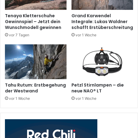
Tenaya Kletterschuhe
Grand Karwendel
Gewinnspiel – Jetzt dein
Integrale: Lukas Waldner
Wunschmodell gewinnen
schafft Erstüberschreitung
vor 7 Tagen
vor 1 Woche
Tahu Rutum: Erstbegehung
Petzl Stirnlampen – die
der Westwand
neue NAO® LT
vor 1 Woche
vor 1 Woche