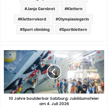
Janja Garnbret
Klettern
Kletterrekord
Olympiasiegerin
Sport climbing
Sportklettern
10
Jahre
boulderbar
Salzburg:
Jubiläumsfeier
am
4.
Juli
2026
10 Jahre boulderbar Salzburg: Jubiläumsfeier
am 4. Juli 2026