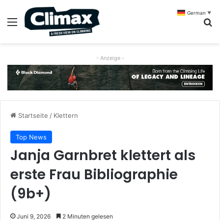
German
▼
Menü
S
- Anzeige -
Startseite
/
Klettern
Top News
Janja Garnbret klettert als
erste Frau Bibliographie
(9b+)
Juni 9, 2026
2 Minuten gelesen