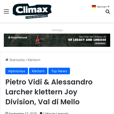
German
▼
Menü
S
- Anzeige -
Startseite
/
Klettern
Alpinismus
Klettern
Top News
Pietro Vidi & Alessandro
Larcher klettern Joy
Division, Val di Mello
September 17, 2025
1 Minute Lesezeit