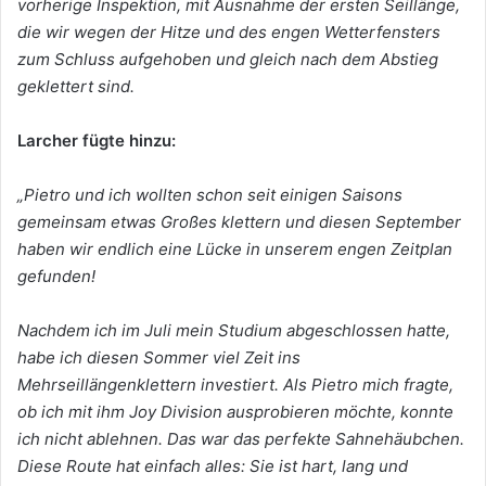
vorherige Inspektion, mit Ausnahme der ersten Seillänge,
die wir wegen der Hitze und des engen Wetterfensters
zum
Schluss aufgehoben und gleich nach dem Abstieg
geklettert sind.
Larcher
fügte
hinzu:
„Pietro
und
ich
wollten
schon
seit
einigen
Saisons
gemeinsam
etwas
Großes
klettern
und
diesen
September
haben
wir
endlich
eine
Lücke
in unserem engen Zeitplan
gefunden!
Nachdem ich im Juli mein Studium abgeschlossen hatte,
habe ich diesen Sommer viel Zeit ins
Mehrseillängenklettern investiert. Als Pietro mich
fragte,
ob
ich
mit
ihm
Joy
Division
ausprobieren
möchte,
konnte
ich
nicht
ablehnen.
Das
war
das
perfekte
Sahnehäubchen.
Diese
Route
hat
einfach alles: Sie ist hart, lang und