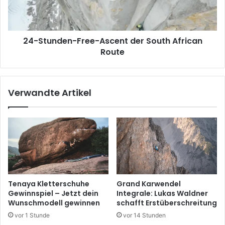
African
Route
24-Stunden-Free-Ascent der South African
Route
Verwandte Artikel
Tenaya Kletterschuhe
Grand Karwendel
Gewinnspiel – Jetzt dein
Integrale: Lukas Waldner
Wunschmodell gewinnen
schafft Erstüberschreitung
vor 1 Stunde
vor 14 Stunden