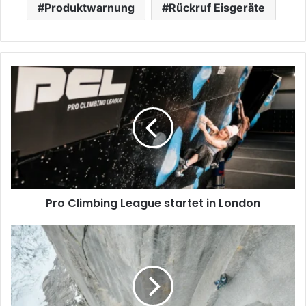
Produktwarnung
Rückruf Eisgeräte
Pro
Climbing
League
startet
in
London
Pro Climbing League startet in London
24-
Stunden-
Free-
Ascent
der
South