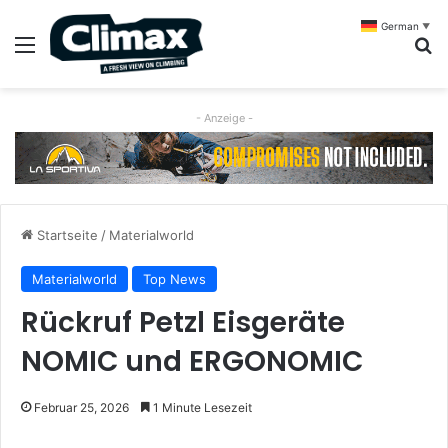
German
▼
Menü
S
- Anzeige -
Startseite
/
Materialworld
Materialworld
Top News
Rückruf Petzl Eisgeräte
NOMIC und ERGONOMIC
Februar 25, 2026
1 Minute Lesezeit