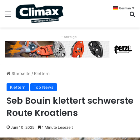
German
▼
Menü
S
- Anzeige -
Startseite
/
Klettern
Klettern
Top News
Seb Bouin klettert schwerste
Route Kroatiens
Juni 10, 2025
1 Minute Lesezeit