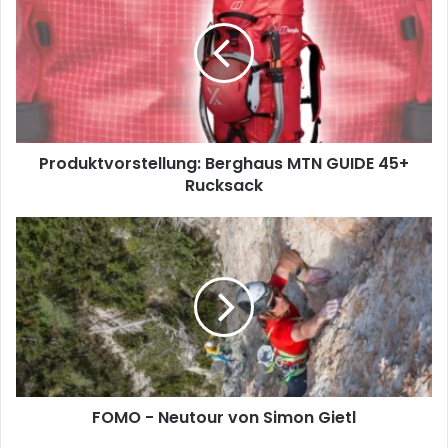
MTN
GUIDE
45+
Rucksack
Produktvorstellung: Berghaus MTN GUIDE 45+
Rucksack
FOMO
-
Neutour
von
Simon
Gietl
FOMO - Neutour von Simon Gietl