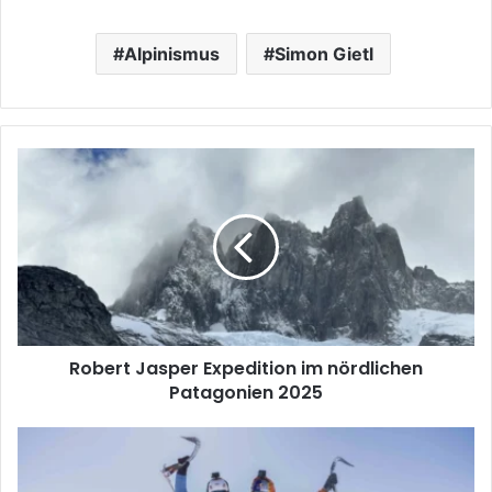
Alpinismus
Simon Gietl
Robert
Jasper
Expedition
im
nördlichen
Patagonien
2025
Robert Jasper Expedition im nördlichen
Patagonien 2025
Neuer
Speedrekord
an