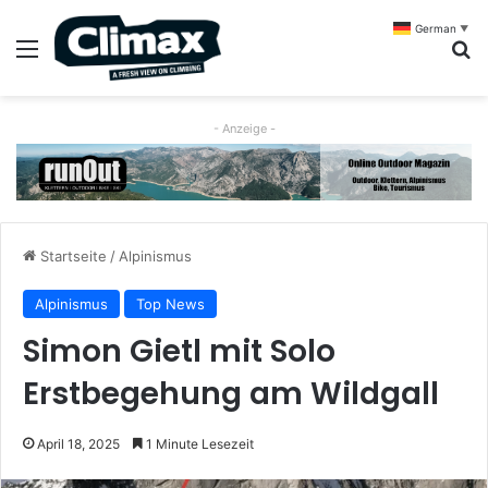
German
▼
Menü
S
- Anzeige -
Startseite
/
Alpinismus
Alpinismus
Top News
Simon Gietl mit Solo
Erstbegehung am Wildgall
April 18, 2025
1 Minute Lesezeit