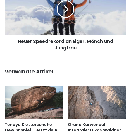
Eiger,
Mönch
und
Jungfrau
Neuer Speedrekord an Eiger, Mönch und
Jungfrau
Verwandte Artikel
Tenaya Kletterschuhe
Grand Karwendel
Gewinnspiel – Jetzt dein
Integrale: Lukas Waldner