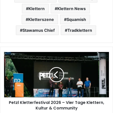
Klettern
Klettern News
Kletterszene
Squamish
Stawamus Chief
Tradklettern
Petzl
Kletterfestival
2026
–
Vier
Tage
Klettern,
Kultur
&
Petzl Kletterfestival 2026 – Vier Tage Klettern,
Community
Kultur & Community