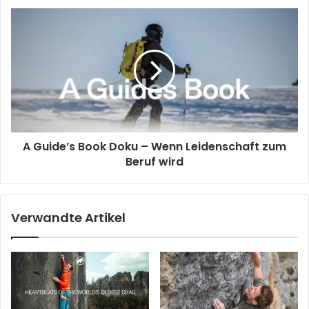
A
Guide’s
Book
Doku
–
Wenn
Leidenschaft
zum
Beruf
A Guide’s Book Doku – Wenn Leidenschaft zum
wird
Beruf wird
Verwandte Artikel