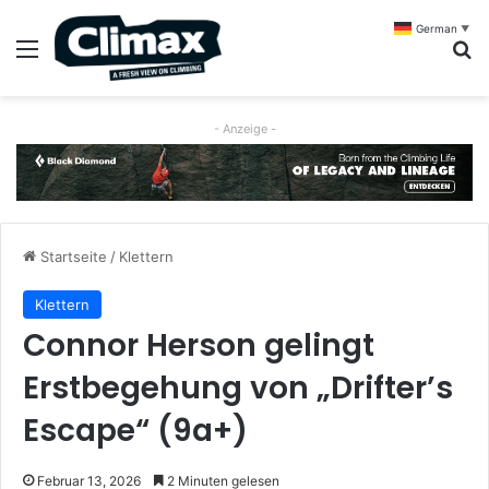
German
▼
Menü
S
- Anzeige -
Startseite
/
Klettern
Klettern
Connor Herson gelingt
Erstbegehung von „Drifter’s
Escape“ (9a+)
Februar 13, 2026
2 Minuten gelesen