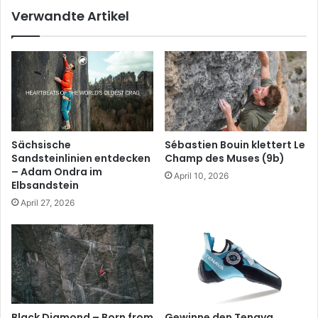
Verwandte Artikel
Sächsische
Sébastien Bouin klettert Le
Sandsteinlinien entdecken
Champ des Muses (9b)
– Adam Ondra im
April 10, 2026
Elbsandstein
April 27, 2026
Black Diamond – Born from
Gewinne den Tenaya