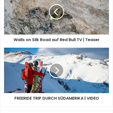
Silk
Road
auf
Red
Bull
TV
|
Walls on Silk Road auf Red Bull TV | Teaser
Teaser
FREERIDE
TRIP
DURCH
SÜDAMERIKA
|
VIDEO
FREERIDE TRIP DURCH SÜDAMERIKA | VIDEO