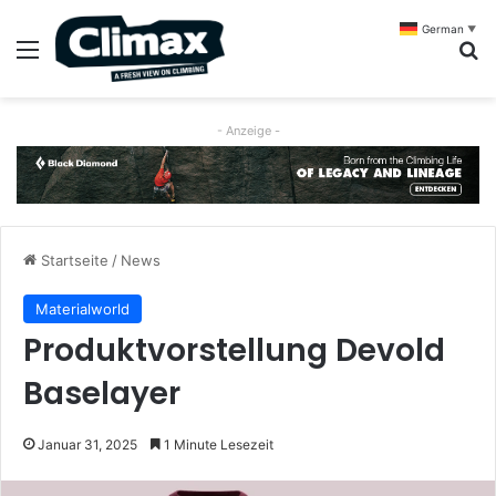
German
▼
Menü
S
- Anzeige -
Startseite
/
News
Materialworld
Produktvorstellung Devold
Baselayer
Januar 31, 2025
1 Minute Lesezeit