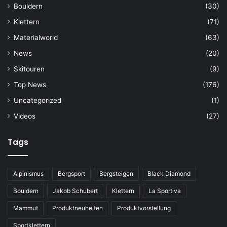
Bouldern
(30)
Klettern
(71)
Materialworld
(63)
News
(20)
Skitouren
(9)
Top News
(176)
Uncategorized
(1)
Videos
(27)
Tags
Alpinismus
Bergsport
Bergsteigen
Black Diamond
Bouldern
Jakob Schubert
Klettern
La Sportiva
Mammut
Produktneuheiten
Produktvorstellung
Sportklettern