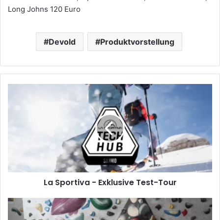
Long Johns 120 Euro
Devold
Produktvorstellung
La
Sportiva
-
Exklusive
Test-
Tour
La Sportiva - Exklusive Test-Tour
Das
Edelweiss