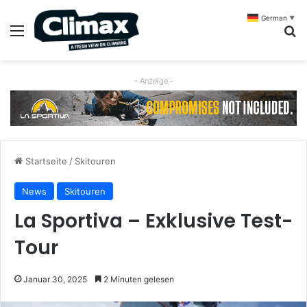
German
▼
Menü
S
- Anzeige -
Startseite
/
Skitouren
News
Skitouren
La Sportiva – Exklusive Test-
Tour
Januar 30, 2025
2 Minuten gelesen