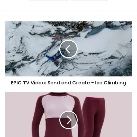
EPIC
TV
Video:
Send
and
Create
-
Ice
Climbing
EPIC TV Video: Send and Create - Ice Climbing
Produktvorstellung
Devold
Baselayer