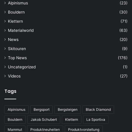
Alpinismus
(23)
Bouldern
(30)
Klettern
(71)
Materialworld
(63)
News
(20)
Skitouren
(9)
Top News
(176)
Uncategorized
(1)
Videos
(27)
Tags
Alpinismus
Bergsport
Bergsteigen
Black Diamond
Bouldern
Jakob Schubert
Klettern
La Sportiva
Mammut
Produktneuheiten
Produktvorstellung