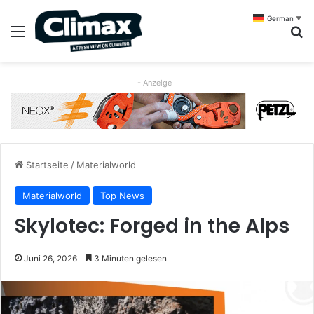
German
▼
Menü
S
- Anzeige -
Startseite
/
Materialworld
Materialworld
Top News
Skylotec: Forged in the Alps
Juni 26, 2026
3 Minuten gelesen