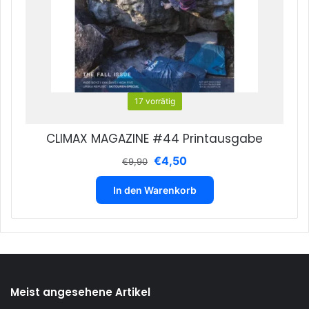
17 vorrätig
CLIMAX MAGAZINE #44 Printausgabe
Ursprünglicher
Aktueller
€
4,50
€
9,90
Preis
Preis
war:
ist:
In den Warenkorb
€9,90
€4,50.
Meist angesehene Artikel