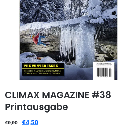
CLIMAX MAGAZINE #38
Printausgabe
Ursprünglicher
Aktueller
€
4,50
€
9,90
Preis
Preis