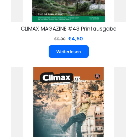
CLIMAX MAGAZINE #43 Printausgabe
Ursprünglicher
Aktueller
€
4,50
€
9,90
Preis
Preis
war:
ist:
Weiterlesen
€9,90
€4,50.