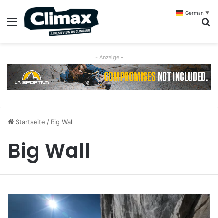
German
▼
Menü
S
- Anzeige -
Startseite
/
Big Wall
Big Wall