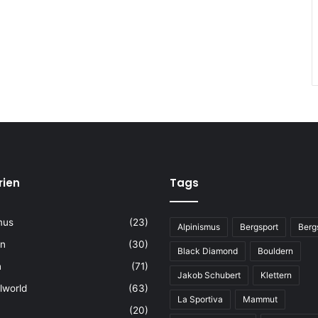
rien
Tags
mus
(23)
Alpinismus
Bergsport
Berg
rn
(30)
Black Diamond
Bouldern
n
(71)
Jakob Schubert
Klettern
lworld
(63)
La Sportiva
Mammut
(20)