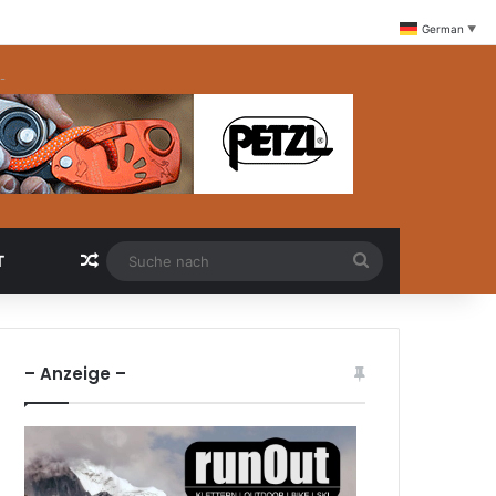
German
▼
-
Zufällige Artikel
Suche
T
nach
– Anzeige –