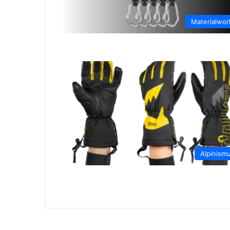
Materialwor
Alpinism