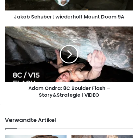
Jakob Schubert wiederholt Mount Doom 9A
Adam
Ondra:
8C
Boulder
Flash
–
Story&Strategie
|
VIDEO
Adam Ondra: 8C Boulder Flash –
Story&Strategie | VIDEO
Verwandte Artikel