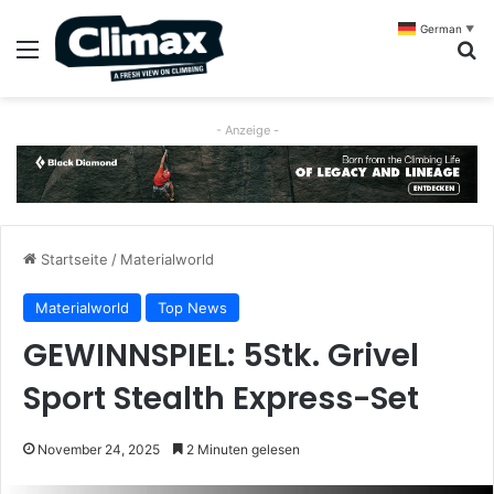
German
▼
Menü
S
- Anzeige -
Startseite
/
Materialworld
Materialworld
Top News
GEWINNSPIEL: 5Stk. Grivel
Sport Stealth Express-Set
November 24, 2025
2 Minuten gelesen