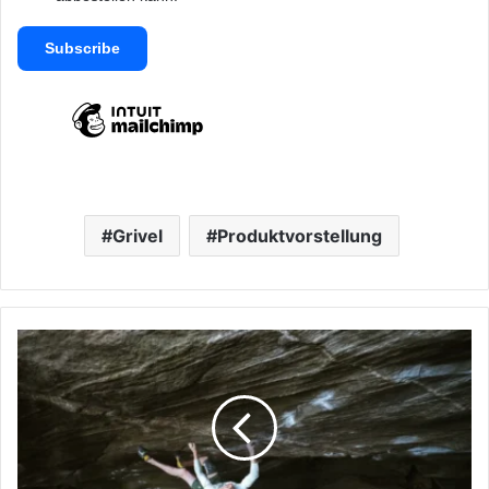
Grivel
Produktvorstellung
Jakob
Schubert
wiederholt
Mount
Doom
9A