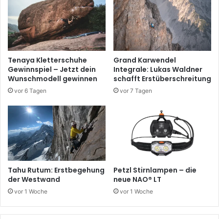
Tenaya Kletterschuhe
Grand Karwendel
Gewinnspiel – Jetzt dein
Integrale: Lukas Waldner
Wunschmodell gewinnen
schafft Erstüberschreitung
vor 6 Tagen
vor 7 Tagen
Tahu Rutum: Erstbegehung
Petzl Stirnlampen – die
der Westwand
neue NAO® LT
vor 1 Woche
vor 1 Woche