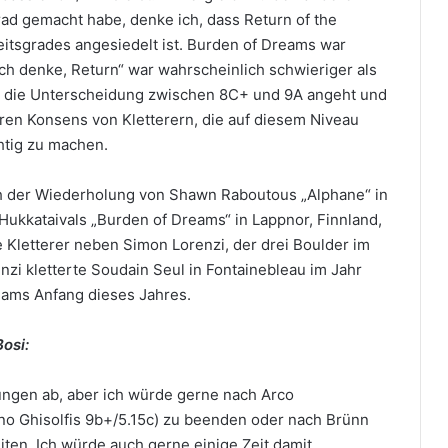
rad gemacht habe, denke ich, dass Return of the
itsgrades angesiedelt ist. Burden of Dreams war
 Ich denke, Return“ war wahrscheinlich schwieriger als
s die Unterscheidung zwischen 8C+ und 9A angeht und
teren Konsens von Kletterern, die auf diesem Niveau
htig zu machen.
ch der Wiederholung von Shawn Raboutous „Alphane“ in
 Hukkataivals „Burden of Dreams“ in Lappnor, Finnland,
e Kletterer neben Simon Lorenzi, der drei Boulder im
nzi kletterte Soudain Seul in Fontainebleau im Jahr
eams Anfang dieses Jahres.
osi:
ungen ab, aber ich würde gerne nach Arco
no Ghisolfis 9b+/5.15c) zu beenden oder nach Brünn
ten. Ich würde auch gerne einige Zeit damit