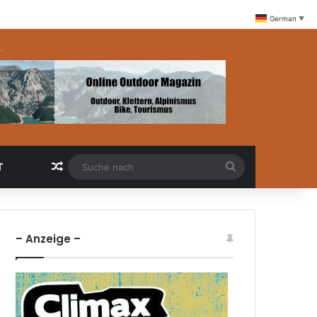
German
▼
-
Zufällige Artikel
Suche
T
nach
– Anzeige –